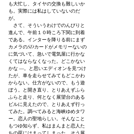
も大忙し、タイヤの交換も難しいか
も。実際には私はしていないのだ
が。
　さて、そういうわけでのんびりと
進んで、午前１０時ころ下関に到着
である。インターを降りる前にまず
カメラのSDカードがメモリーないの
に気づいて、急いで電気屋に行かな
くてはならなくなった。どこかない
かな ―。と思いエディオンを見つけ
たが、車を走らせてみてもどこかわ
からない。仕方がないので、もう遊
ぼう。と開き直り、とりあえずふら
ふらと走り、何となく展望台のある
ビルに見えたので、とりあえず行っ
てみた。調べてみると海峡ゆめタワ
ー。恋人の聖地らしい。そんなこと
もつゆ知らず、私はまんまと恋人た
ちの罠にはまってしまった。そう展