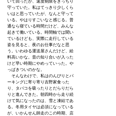
いて回ったが、速度制限をきっちり
守っていた。私はてっきり少しくら
いはと思っていたが、なんと守って
いる。やはりすごいなと感じる。普
通なら寝ている時間だけど、みんな
起きて働いている。時間軸では聞い
ているけども、実際に走行している
姿を見ると、夜のお仕事だなと思
う。いわゆる運送屋さんだけど、給
料高いかな。昔の知り合いが入った
けど早い時期にやめっていった。や
っぱきついのかな。
　そんなわけで、私はのんびりとパ
ーキングに寄り寄り吉野家食った
り、タバコを吸ったりとだらりだら
りと進んできた。朝四時から走り続
けて気になったのは、雪と凍結であ
る。冬用タイヤは必須になっている
が、いかんせん師走のこの時期、店