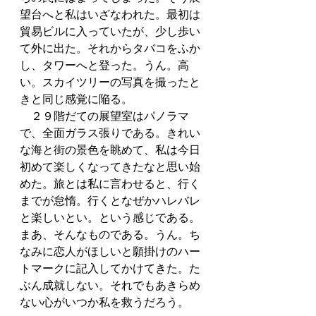
望台へと私はいざなわれた。最初は
貿易ビルに入っていたが、少し歩い
て外に出た。それからタバコをふか
し、タワーへと登った。うん。高
い。スカイツリーの写真を撮ったと
きと同じ感覚に陥る。
　２９階だての展望室はパノラマ
で、全面ガラス張りである。きれい
な海と街の景色を眺めて、私は今日
初めて楽しくなってきたなと思い始
めた。旅とは私に言わせると、行く
までが怠惰。行くとなぜかハレバレ
と楽しいとい。という感じである。
まあ、そんなものである。うん。ち
なみに恋人がほしいと願掛けのハー
トマークに記入してかけてきた。た
ぶん成就しない。それでもあきらめ
ない心がいつか私を救うだろう。