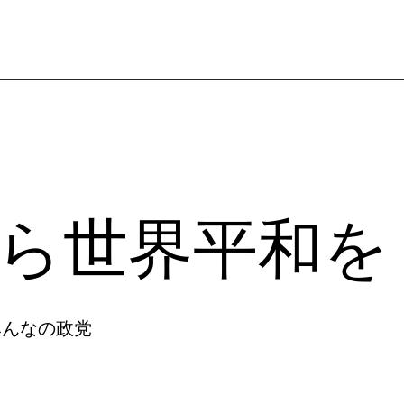
食から世界平和を
​みんなの政党