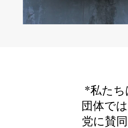
​​*私
団体では
党に賛